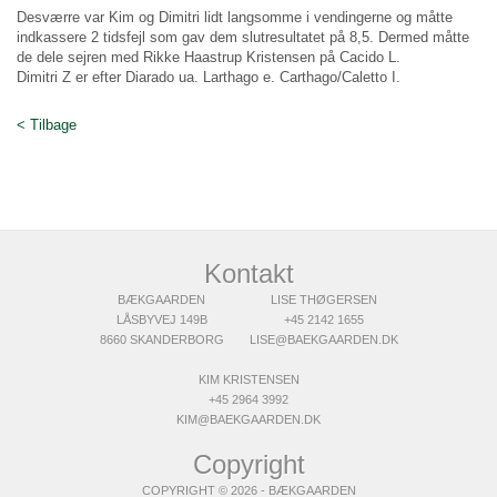
Desværre var Kim og Dimitri lidt langsomme i vendingerne og måtte
indkassere 2 tidsfejl som gav dem slutresultatet på 8,5. Dermed måtte
de dele sejren med Rikke Haastrup Kristensen på Cacido L.
Dimitri Z er efter Diarado ua. Larthago e. Carthago/Caletto I.
< Tilbage
Kontakt
BÆKGAARDEN
LISE THØGERSEN
LÅSBYVEJ 149B
+45 2142 1655
8660 SKANDERBORG
LISE@BAEKGAARDEN.DK
KIM KRISTENSEN
+45 2964 3992
KIM@BAEKGAARDEN.DK
Copyright
COPYRIGHT © 2026 - BÆKGAARDEN