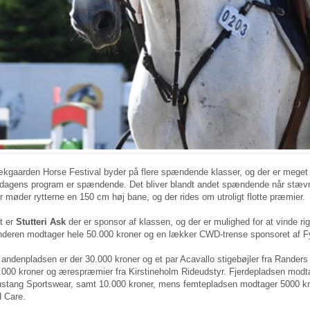
kgaarden Horse Festival byder på flere spændende klasser, og der er meget a
rdagens program er spændende. Det bliver blandt andet spændende når stævn
r møder rytterne en 150 cm høj bane, og der rides om utroligt flotte præmier.
t er
Stutteri Ask
der er sponsor af klassen, og der er mulighed for at vinde r
nderen modtager hele 50.000 kroner og en lækker CWD-trense sponsoret af F
l andenpladsen er der 30.000 kroner og et par Acavallo stigebøjler fra Randers 
.000 kroner og ærespræmier fra Kirstineholm Rideudstyr. Fjerdepladsen modtage
stang Sportswear, samt 10.000 kroner, mens femtepladsen modtager 5000 kr
 Care.