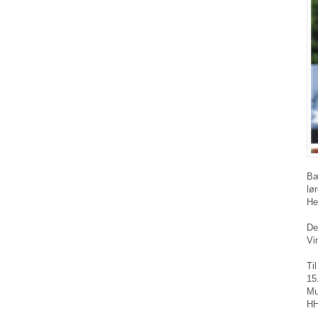
Bæ
lø
He
De
Vi
Ti
15
Mu
HH