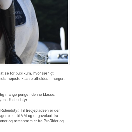
t se for publikum, hvor særligt
ets højeste klasse afholdes i morgen.
igtig mange penge i denne klasse.
yens Rideudstyr.
Rideudstyr. Til tredjepladsen er der
r billet til VM og et gavekort fra
oner og ærespræmier fra ProRider og