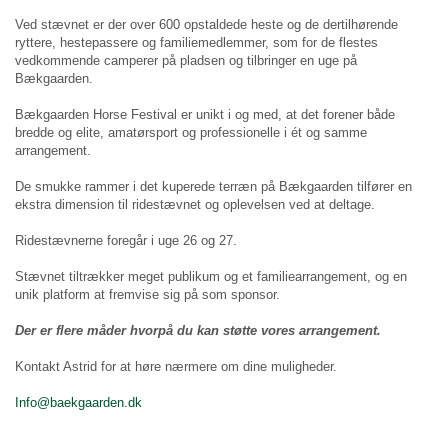
Ved stævnet er der over 600 opstaldede heste og de dertilhørende
ryttere, hestepassere og familiemedlemmer, som for de flestes
vedkommende camperer på pladsen og tilbringer en uge på
Bækgaarden.
Bækgaarden Horse Festival er unikt i og med, at det forener både
bredde og elite, amatørsport og professionelle i ét og samme
arrangement.
De smukke rammer i det kuperede terræn på Bækgaarden tilfører en
ekstra dimension til ridestævnet og oplevelsen ved at deltage.
Ridestævnerne foregår i uge 26 og 27.
Stævnet tiltrækker meget publikum og et familiearrangement, og en
unik platform at fremvise sig på som sponsor.
Der er flere måder hvorpå du kan støtte vores arrangement.
Kontakt Astrid for at høre nærmere om dine muligheder.
Info@baekgaarden.dk