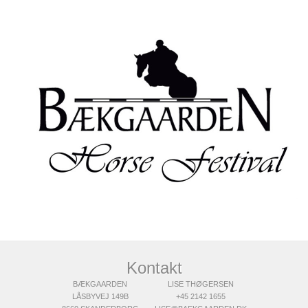
Kontakt
BÆKGAARDEN
LISE THØGERSEN
LÅSBYVEJ 149B
+45 2142 1655