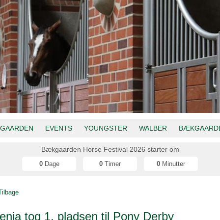
GAARDEN
EVENTS
YOUNGSTER
WALBER
BÆKGAARDE
Bækgaarden Horse Festival 2026 starter om
0
Dage
0
Timer
0
Minutter
Tilbage
enja tog 1. pladsen til Pony Derby