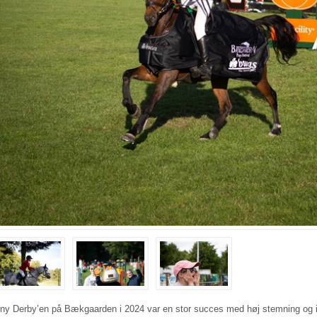
ny Derby’en på Bækgaarden i 2024 var en stor succes med høj stemning og i