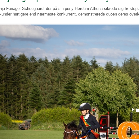
nja Fonager Schougaard, der på sin pony Hørdum Athena sikrede sig førstepla
kunder hurtigere end nærmeste konkurrent, demonstrerede duoen deres overle