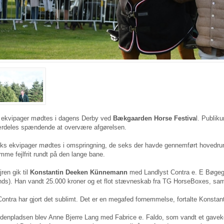
 ekvipager mødtes i dagens Derby ved
Bækgaarden Horse Festiva
l. Publik
rdeles spændende at overvære afgørelsen.
ks ekvipager mødtes i omspringning, de seks der havde gennemført hovedrunde
mme fejlfrit rundt på den lange bane.
jren gik til
Konstantin Deeken Künnemann
med Landlyst Contra e. E Bøgeg
nds). Han vandt 25.000 kroner og et flot stævneskab fra TG HorseBoxes, sam
Contra har gjort det sublimt. Det er en megafed fornemmelse, fortalte Konst
denpladsen blev Anne Bjerre Lang med Fabrice e. Faldo, som vandt et gavekor