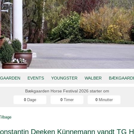
GAARDEN
EVENTS
YOUNGSTER
WALBER
BÆKGAARDE
Bækgaarden Horse Festival 2026 starter om
0
Dage
0
Timer
0
Minutter
Tilbage
onstantin Deeken Künnemann vandt TG H