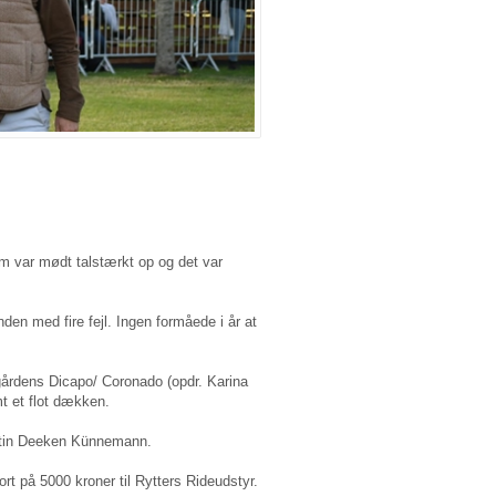
um var mødt talstærkt op og det var
n med fire fejl. Ingen formåede i år at
årdens Dicapo/ Coronado (opdr. Karina
t et flot dækken.
antin Deeken Künnemann.
t på 5000 kroner til Rytters Rideudstyr.