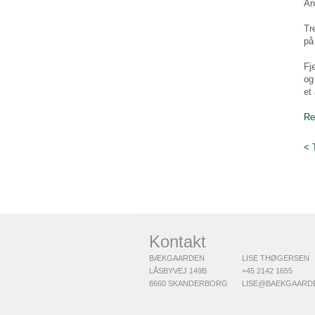
An
Tr
på
Fj
og
et
Re
< 
Kontakt
BÆKGAARDEN
LISE THØGERSEN
LÅSBYVEJ 149B
+45 2142 1655
8660 SKANDERBORG
LISE@BAEKGAARD