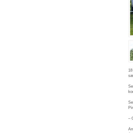
18
sæ
Se
ko
Se
Pi
–
An