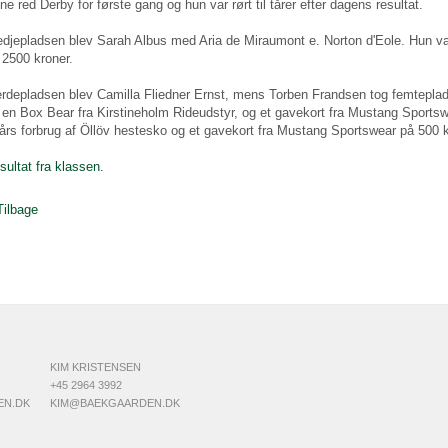
ne red Derby for første gang og hun var rørt til tårer efter dagens resultat.
edjepladsen blev Sarah Albus med Aria de Miraumont e. Norton d'Eole. Hun v
 2500 kroner.
erdepladsen blev Camilla Fliedner Ernst, mens Torben Frandsen tog femteplad
 en Box Bear fra Kirstineholm Rideudstyr, og et gavekort fra Mustang Sports
 års forbrug af Öllöv hestesko og et gavekort fra Mustang Sportswear på 500 
sultat fra klassen.
Tilbage
KIM KRISTENSEN
+45 2964 3992
EN.DK
KIM@BAEKGAARDEN.DK