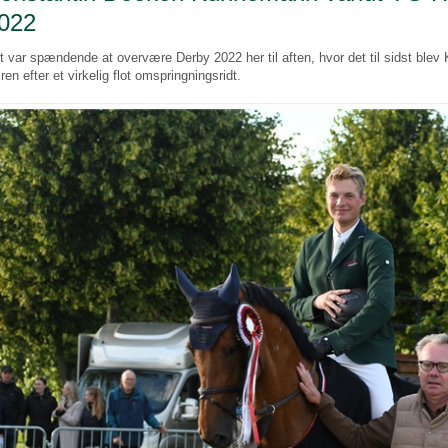
022
t var spændende at overvære Derby 2022 her til aften, hvor det til sidst bl
jren efter et virkelig flot omspringningsridt.