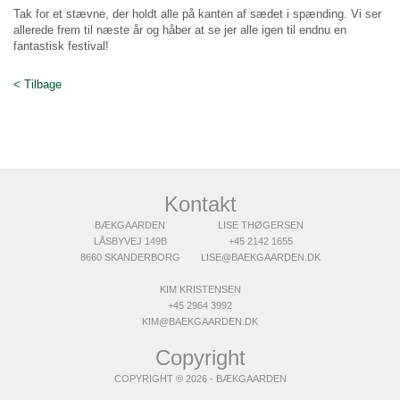
Tak for et stævne, der holdt alle på kanten af sædet i spænding. Vi ser
allerede frem til næste år og håber at se jer alle igen til endnu en
fantastisk festival!
< Tilbage
Kontakt
BÆKGAARDEN
LISE THØGERSEN
LÅSBYVEJ 149B
+45 2142 1655
8660 SKANDERBORG
LISE@BAEKGAARDEN.DK
KIM KRISTENSEN
+45 2964 3992
KIM@BAEKGAARDEN.DK
Copyright
COPYRIGHT © 2026 - BÆKGAARDEN