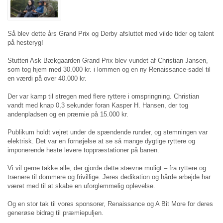
Så blev dette års Grand Prix og Derby afsluttet med vilde tider og talent
på hesteryg!
Stutteri Ask Bækgaarden Grand Prix blev vundet af Christian Jansen,
som tog hjem med 30.000 kr. i lommen og en ny Renaissance-sadel til
en værdi på over 40.000 kr.
Der var kamp til stregen med flere ryttere i omspringning. Christian
vandt med knap 0,3 sekunder foran Kasper H. Hansen, der tog
andenpladsen og en præmie på 15.000 kr.
Publikum holdt vejret under de spændende runder, og stemningen var
elektrisk. Det var en fornøjelse at se så mange dygtige ryttere og
imponerende heste levere toppræstationer på banen.
Vi vil gerne takke alle, der gjorde dette stævne muligt – fra ryttere og
trænere til dommere og frivillige. Jeres dedikation og hårde arbejde har
været med til at skabe en uforglemmelig oplevelse.
Og en stor tak til vores sponsorer, Renaissance og A Bit More for deres
generøse bidrag til præmiepuljen.