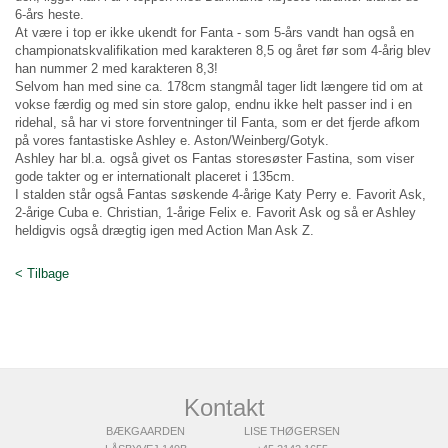
6-års heste.
At være i top er ikke ukendt for Fanta - som 5-års vandt han også en
championatskvalifikation med karakteren 8,5 og året før som 4-årig blev
han nummer 2 med karakteren 8,3!
Selvom han med sine ca. 178cm stangmål tager lidt længere tid om at
vokse færdig og med sin store galop, endnu ikke helt passer ind i en
ridehal, så har vi store forventninger til Fanta, som er det fjerde afkom
på vores fantastiske Ashley e. Aston/Weinberg/Gotyk.
Ashley har bl.a. også givet os Fantas storesøster Fastina, som viser
gode takter og er internationalt placeret i 135cm.
I stalden står også Fantas søskende 4-årige Katy Perry e. Favorit Ask,
2-årige Cuba e. Christian, 1-årige Felix e. Favorit Ask og så er Ashley
heldigvis også drægtig igen med Action Man Ask Z.
< Tilbage
Kontakt
BÆKGAARDEN
LISE THØGERSEN