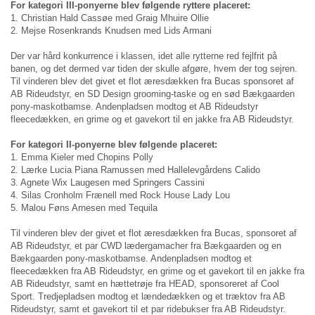
For kategori III-ponyerne blev følgende ryttere placeret:
1. Christian Hald Cassøe med Graig Mhuire Ollie
2. Mejse Rosenkrands Knudsen med Lids Armani
Der var hård konkurrence i klassen, idet alle rytterne red fejlfrit på
banen, og det dermed var tiden der skulle afgøre, hvem der tog sejren.
Til vinderen blev det givet et flot æresdækken fra Bucas sponsoret af
AB Rideudstyr, en SD Design grooming-taske og en sød Bækgaarden
pony-maskotbamse. Andenpladsen modtog et AB Rideudstyr
fleecedækken, en grime og et gavekort til en jakke fra AB Rideudstyr.
For kategori II-ponyerne blev følgende placeret:
1. Emma Kieler med Chopins Polly
2. Lærke Lucia Piana Ramussen med Hallelevgårdens Calido
3. Agnete Wix Laugesen med Springers Cassini
4. Silas Cronholm Frænell med Rock House Lady Lou
5. Malou Føns Arnesen med Tequila
Til vinderen blev der givet et flot æresdækken fra Bucas, sponsoret af
AB Rideudstyr, et par CWD lædergamacher fra Bækgaarden og en
Bækgaarden pony-maskotbamse. Andenpladsen modtog et
fleecedækken fra AB Rideudstyr, en grime og et gavekort til en jakke fra
AB Rideudstyr, samt en hættetrøje fra HEAD, sponsoreret af Cool
Sport. Tredjepladsen modtog et lændedækken og et træktov fra AB
Rideudstyr, samt et gavekort til et par ridebukser fra AB Rideudstyr.