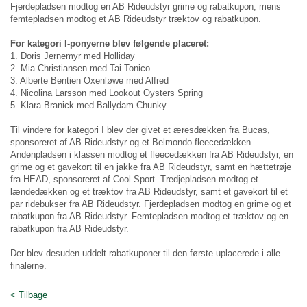
Fjerdepladsen modtog en AB Rideudstyr grime og rabatkupon, mens
femtepladsen modtog et AB Rideudstyr træktov og rabatkupon.
For kategori I-ponyerne blev følgende placeret:
1. Doris Jernemyr med Holliday
2. Mia Christiansen med Tai Tonico
3. Alberte Bentien Oxenløwe med Alfred
4. Nicolina Larsson med Lookout Oysters Spring
5. Klara Branick med Ballydam Chunky
Til vindere for kategori I blev der givet et æresdækken fra Bucas,
sponsoreret af AB Rideudstyr og et Belmondo fleecedækken.
Andenpladsen i klassen modtog et fleecedækken fra AB Rideudstyr, en
grime og et gavekort til en jakke fra AB Rideudstyr, samt en hættetrøje
fra HEAD, sponsoreret af Cool Sport. Tredjepladsen modtog et
lændedækken og et træktov fra AB Rideudstyr, samt et gavekort til et
par ridebukser fra AB Rideudstyr. Fjerdepladsen modtog en grime og et
rabatkupon fra AB Rideudstyr. Femtepladsen modtog et træktov og en
rabatkupon fra AB Rideudstyr.
Der blev desuden uddelt rabatkuponer til den første uplacerede i alle
finalerne.
< Tilbage