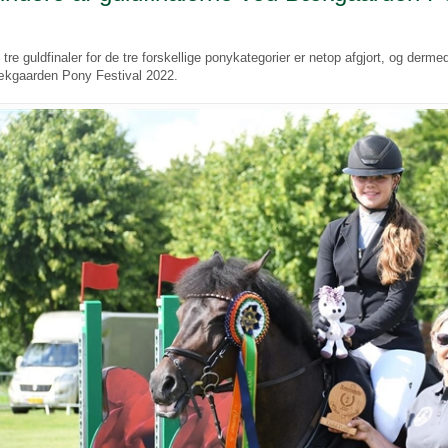
 tre guldfinaler for de tre forskellige ponykategorier er netop afgjort, og dermed 
kgaarden Pony Festival 2022.