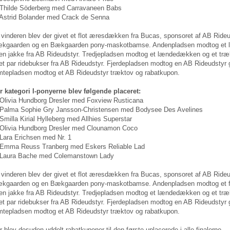
 Thilde Söderberg med Carravaneen Babs
 Astrid Bolander med Crack de Senna
l vinderen blev der givet et flot æresdækken fra Bucas, sponsoret af AB Rideu
kgaarden og en Bækgaarden pony-maskotbamse. Andenpladsen modtog et l
l en jakke fra AB Rideudstyr. Tredjepladsen modtog et lændedækken og et træ
l et par ridebukser fra AB Rideudstyr. Fjerdepladsen modtog en AB Rideudsty
mtepladsen modtog et AB Rideudstyr træktov og rabatkupon.
r kategori I-ponyerne blev følgende placeret:
 Olivia Hundborg Dresler med Foxview Rusticana
 Palma Sophie Gry Jansson-Christensen med Bodysee Des Avelines
 Smilla Kirial Hylleberg med Allhies Superstar
 Olivia Hundborg Dresler med Clounamon Coco
 Lara Erichsen med Nr. 1
 Emma Reuss Tranberg med Eskers Reliable Lad
 Laura Bache med Colemanstown Lady
l vinderen blev der givet et flot æresdækken fra Bucas, sponsoret af AB Rideu
kgaarden og en Bækgaarden pony-maskotbamse. Andenpladsen modtog et fl
l en jakke fra AB Rideudstyr. Tredjepladsen modtog et lændedækken og et træ
l et par ridebukser fra AB Rideudstyr. Fjerdepladsen modtog en AB Rideudsty
mtepladsen modtog et AB Rideudstyr træktov og rabatkupon.
r blev desuden uddelt rabatkuponer til den første uplacerede i alle finalerne.