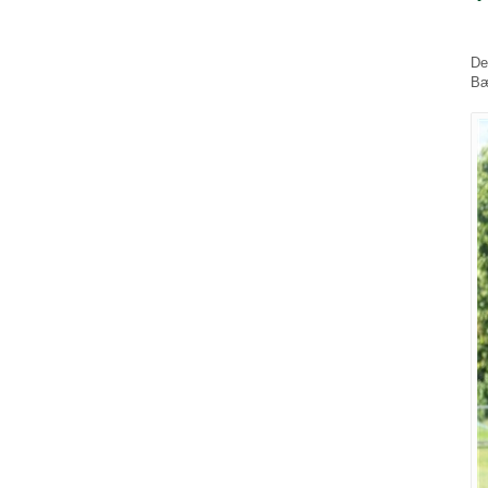
De
Bæ