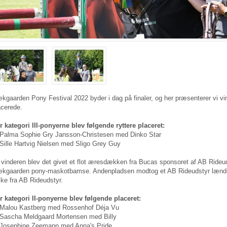
kgaarden Pony Festival 2022 byder i dag på finaler, og her præsenterer vi vind
acerede.
r kategori III-ponyerne blev følgende ryttere placeret:
 Palma Sophie Gry Jansson-Christesen med Dinko Star
 Sille Hartvig Nielsen med Sligo Grey Guy
l vinderen blev det givet et flot æresdækken fra Bucas sponsoret af AB Ride
kgaarden pony-maskotbamse. Andenpladsen modtog et AB Rideudstyr lænded
kke fra AB Rideudstyr.
r kategori II-ponyerne blev følgende placeret:
 Malou Kastberg med Rossenhof Déja Vu
 Sascha Meldgaard Mortensen med Billy
 Josephine Zeemann med Anna's Pride