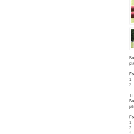
Bæ
pl
Fo
1.
2.
Ti
Bæ
ja
Fo
1.
2.
3.