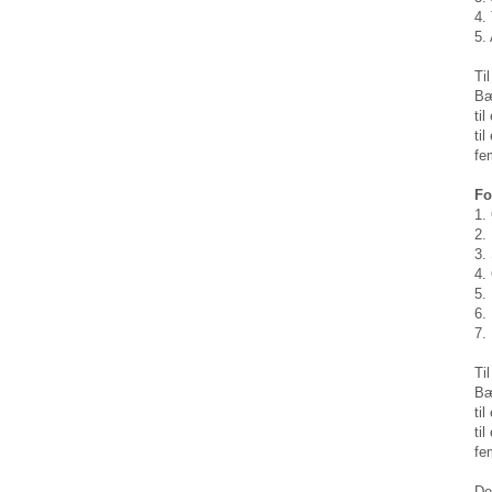
4.
5.
Ti
Bæ
ti
ti
fe
Fo
1.
2.
3.
4.
5.
6.
7.
Ti
Bæ
ti
ti
fe
De