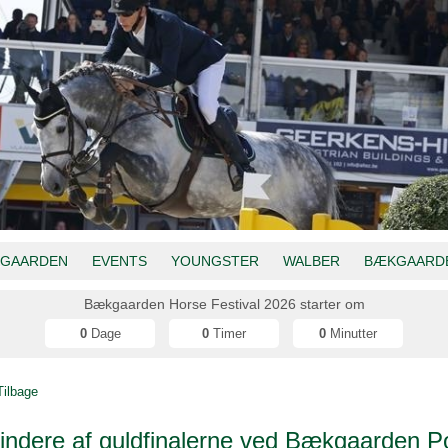
GAARDEN
EVENTS
YOUNGSTER
WALBER
BÆKGAARDE
Bækgaarden Horse Festival 2026 starter om
0
Dage
0
Timer
0
Minutter
Tilbage
indere af guldfinalerne ved Bækgaarden P