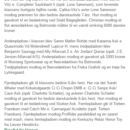
Vitz e. Complete/ Saskibard II (opdr. Lone Sørensen), som leverede
klassens hurtigste fejlfrie runde. Calika-Vitz's avler Lone Sørensen
modtog præmien for den bedste danskavlede 7-års. Hun modtog et
gavekort til en bedækning ved Stald Bøgegården. Christian modtog et
flot æresdækken og Belmondo måtter til en værdi omkring 6000 danske
kroner.
Andenpladsen i klassen blev Søren Møller Rohde med Katarina Ask e.
Quasimodo Vd Molendreef/ Lupicor H, mens tredjepladsen blev
Benjamin Saurugg med Ally Alfarvad Z e. Air Jordan/ Quinar (opdr. J.E.
Jensen Alfarvad A/S). Andenpladsen modtog et gavekort på 1000 kroner
til Mustang Sportswear og et fleecedækken fra Belmondo.
Tredjepladsen modtog et fleecedækken fra Freka Grafisk og en trøje fra
Lykkegaard.
Fjerdepladsen gik til klassens bedste 6-års hest. Her var det Sarah
Wheler med Kirkelodgaards Ci Ci Chopin DWB e. Ci Ci Senjor Ask/
Casir Ask (opdr. Charlotte Schiøler), og avleren Charlotte Schiøler
modtog et gavekort for bedste danskavlede 6-års hest. Hun modtog et
gavekort til en bedækning ved Stutteri Ask. Femtepladsen gik til Torben
Frandsen med Catch Me e. Carmargue/ Acodetto (opdr. Torben
Frandsen). Fjerdepladsen modtog ProRider pandebånd og en spand
med mash, mens femtepladsen modtog en Kentucky Relax Horse Toy
fra Lieven Hendrickx.
Resultat fra klassen.