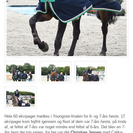
Hele 60 ekvipager mødtes i Youngster-finalen for 6- og 7-års heste. 17
ekvipager kom fejlfrit igennem og flest af dem var 7-års heste, på trods
af, at feltet af 7-års var noget mindre end feltet af 6-års. Det blev en 7-
års hest der tog sejren, for her var det
Christian Jansen
med Calika-