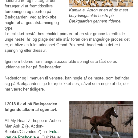
håndfuld føl og i tillæg til det,
forsøger vi at fremtidssikre
Kamila e. Aston er en af de mest
forretningen og sporten på
betydningsfulde heste på
Bækgaarden, ved at indkøbe
Bækgaarden gennem tiderne.
nogle føl af god afstamning og
type.
I øjeblikket består hesteholdet primært af en stor gruppe talentfulde
unge heste, føl og plage der alle står foran den mangeårige proces det
er, at blive en fuldt uddannet Grand Prix-hest, hvad enten det er i
springning eller dressur.
Igennem tiderne har mange succesfulde springheste fået deres
uddannelse her på Bækgaarden.
Nedenfor og i menuen til venstre, kan nogle af de heste, som befinder
sig på Bækgaarden lige for øjeblikket ses, såvel som nogle af de, der
har været her tidligere.
I 2018 fik vi på Bækgaarden
følgende afkom af egen avl:
All My Heart Z, hoppe e. Action
Man Ask Z (e. Action-
Breaker/Calvados Z) ua.
Erika
van de Roshoeve
e. Quickfeuer