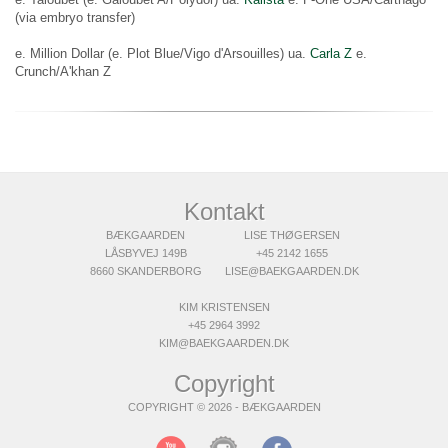
(via embryo transfer)
e. Million Dollar (e. Plot Blue/Vigo d'Arsouilles) ua.
Carla Z
e.
Crunch/A'khan Z
Kontakt
BÆKGAARDEN
LISE THØGERSEN
LÅSBYVEJ 149B
+45 2142 1655
8660 SKANDERBORG
LISE@BAEKGAARDEN.DK
KIM KRISTENSEN
+45 2964 3992
KIM@BAEKGAARDEN.DK
Copyright
COPYRIGHT © 2026 - BÆKGAARDEN