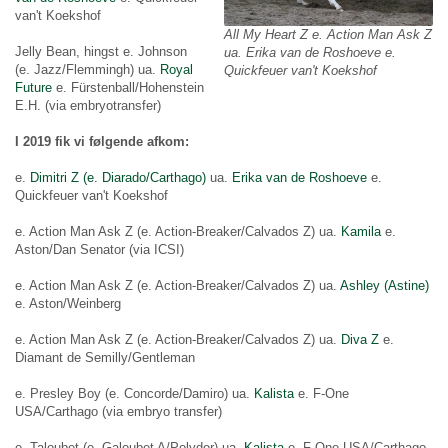
van't Koekshof
All My Heart Z e. Action Man Ask Z
Jelly Bean, hingst e. Johnson
ua. Erika van de Roshoeve e.
(e. Jazz/Flemmingh) ua.
Royal
Quickfeuer van't Koekshof
Future
e. Fürstenball/Hohenstein
E.H. (via embryotransfer)
I 2019 fik vi følgende afkom:
e.
Dimitri Z (e. Diarado/Carthago)
ua.
Erika van de Roshoeve
e.
Quickfeuer van't Koekshof
e. Action Man Ask Z (e. Action-Breaker/Calvados Z) ua.
Kamila
e.
Aston/Dan Senator (via ICSI)
e. Action Man Ask Z (e. Action-Breaker/Calvados Z) ua.
Ashley (Astine)
e. Aston/Weinberg
e. Action Man Ask Z (e. Action-Breaker/Calvados Z) ua.
Diva Z
e.
Diamant de Semilly/Gentleman
e. Presley Boy (e. Concorde/Damiro) ua.
Kalista
e. F-One
USA/Carthago (via embryo transfer)
e. Taloubet (e. Galoubet A/Polydor) ua.
Kalista
e. F-One USA/Carthago