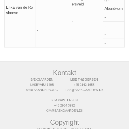
ersveld
Erika van de Ro
Abendwein
shoeve
-
-
-
-
-
-
-
Kontakt
BÆKGAARDEN
LISE THØGERSEN
LÅSBYVEJ 149B
+45 2142 1655
8660 SKANDERBORG
LISE@BAEKGAARDEN.DK
KIM KRISTENSEN
+45 2964 3992
KIM@BAEKGAARDEN.DK
Copyright
COPYRIGHT © 2026 - BÆKGAARDEN