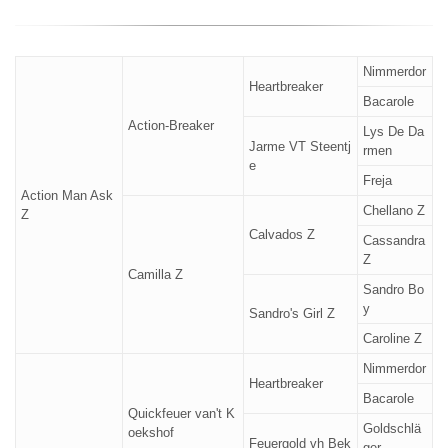
Nimmerdor
Heartbreaker
Bacarole
Action-Breaker
Lys De Da
Jarme VT Steentj
rmen
e
Freja
Action Man Ask
Chellano Z
Z
Calvados Z
Cassandra
Z
Camilla Z
Sandro Bo
y
Sandro's Girl Z
Caroline Z
Nimmerdor
Heartbreaker
Bacarole
Quickfeuer van't K
Goldschlä
oekshof
Feuergold vh Bek
ger