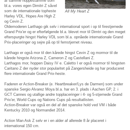
af samme hoppestamme som
bl.a. vores egen Dimitri Z såvel
som de internationale topheste
All My Heart Z
Harley VDL, Hopes Are High Z
og Cevin Z.
Oldemoderen Larthago gik selv i international sport i op til firestjernede
Grand Prix'er og er efterfølgende bl.a. blevet mor til Dimtri og den meget
efterspurgte hingst Harley VDL som bl.a. opnåede internationale Grand
Prix-placeringer og sejre på op til femstjernet niveau.
Larthago er også mor til den kårede hingst Cevin Z og mormor til de
kårede hingste Arizona Z, Cameron Z og Castellani Z.
Larthagos mor, hoppen Daisy IV e. Caletto I er også mormor til hingsten
Caritano Z der nyder stor popularitet på Zangersheide og har produceret
flere internationale Grand Prix-heste.
Faderen er Action-Breaker (e. Heartbreaker/Lys de Darmen) som under
spanske Sergio Alvarez Moya bl.a. har en 3. plads i Aachen GP, 2. i
GCT Cannes og utallige andre topplaceringer i 4- og 5-stjernede Grand
Prix'er, World Cups og Nations Cups på resultatlisten.
Action-Breaker var også en del af det spanske hold ved VM i både
Kentucky 2010 og Normandiet 2014.
Action Man Ask Z selv er i en alder af allerede 8 år placeret i
international 150 cm.