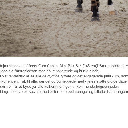
 fejrer vinderen af årets Curo Capital Mini Prix S1* (145 cm)! Stort tillykke til
krede sig førstepladsen med en imponerende og hurtig runde.
t var fantastisk at se alle de dygtige ryttere og det engagerede publikum, s
nkurrencen. Tak til alle, der deltog og heppede med - jeres støtte gjorde dagen
 ser frem til at byde jer alle velkommen igen til kommende begivenheder.
ld øje med vores sociale medier for flere opdateringer og billeder fra arrangem