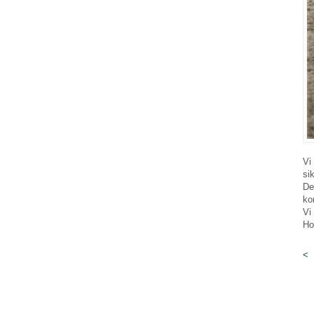
Vi
si
De
ko
Vi
Ho
<