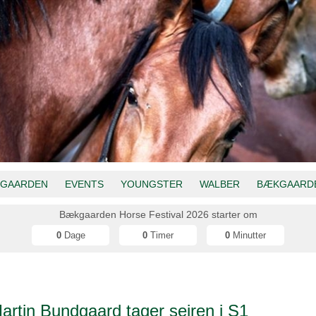
GAARDEN
EVENTS
YOUNGSTER
WALBER
BÆKGAARDE
Bækgaarden Horse Festival 2026 starter om
0
Dage
0
Timer
0
Minutter
artin Bundgaard tager sejren i S1