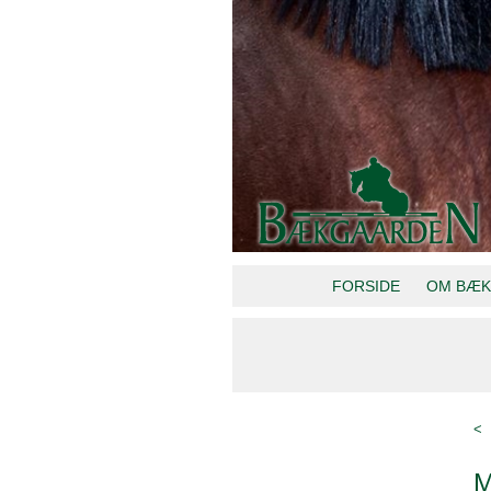
FORSIDE
OM BÆK
<
M