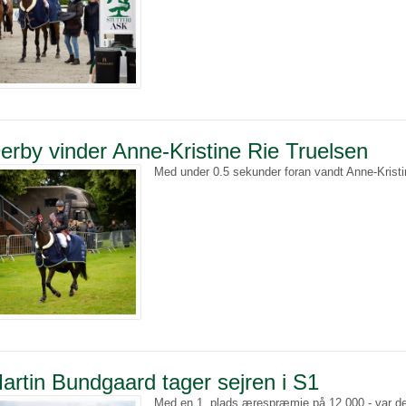
erby vinder Anne-Kristine Rie Truelsen
Med under 0.5 sekunder foran vandt Anne-Krist
artin Bundgaard tager sejren i S1
Med en 1. plads ærespræmie på 12.000,- var der