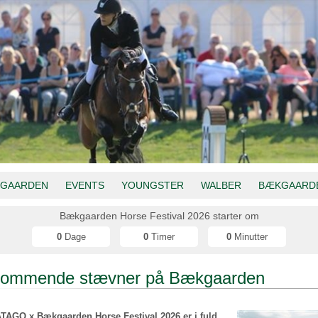
GAARDEN
EVENTS
YOUNGSTER
WALBER
BÆKGAARDE
Bækgaarden Horse Festival 2026 starter om
0
Dage
0
Timer
0
Minutter
ommende stævner på Bækgaarden
TAGO x Bækgaarden Horse Festival 2026 er i fuld