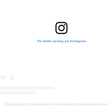
Vis dette opslag på Instagram
Et opslag delt af Bækgaarden Horse Festival (@baekgaardenhorsefe