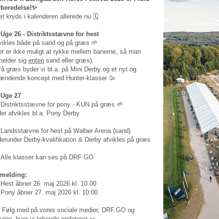
rberedelse!✨
t kryds i kalenderen allerede nu 🗓️
 Uge 26 - Distriktsstævne for hest
vikles både på sand og på græs 🌱
et er ikke muligt at rykke mellem banerne, så man
lmelder sig
enten
sand eller græs).
På græs byder vi bl.a. på Mini Derby og et nyt og
ændende koncept med Hunter-klasser 🥳
 Uge 27
 Distriktsstævne for pony - KUN på græs 🌱
Her afvikles bl.a. Pony Derby
 Landsstævne for hest på Walber Arena (sand)
Herunder Derby-kvalifikation & Derby afvikles på græs
 Alle klasser kan ses på DRF GO
lmelding:
 Hest åbner 26. maj 2026 kl. 10.00
 Pony åbner 27. maj 2026 kl. 10.00
 Følg med på vores sociale medier, DRF.GO og
uipe, hvor vi løbende opdaterer 👀