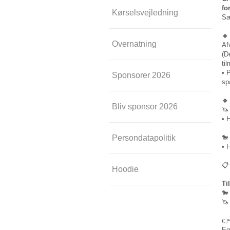
fo
Kørselsvejledning
Sæ
🔹
Overnatning
Af
(D
ti
• 
Sponsorer 2026
sp
🔹
Bliv sponsor 2026
🦄
• 
Persondatapolitik
🐎
• 
📋
Hoodie
Ti
🐎
🦄
👉
Eq