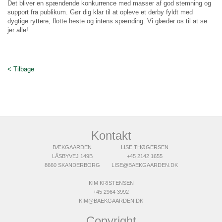
Det bliver en spændende konkurrence med masser af god stemning og
support fra publikum. Gør dig klar til at opleve et derby fyldt med
dygtige ryttere, flotte heste og intens spænding. Vi glæder os til at se
jer alle!
< Tilbage
Kontakt
BÆKGAARDEN
LISE THØGERSEN
LÅSBYVEJ 149B
+45 2142 1655
8660 SKANDERBORG
LISE@BAEKGAARDEN.DK
KIM KRISTENSEN
+45 2964 3992
KIM@BAEKGAARDEN.DK
Copyright