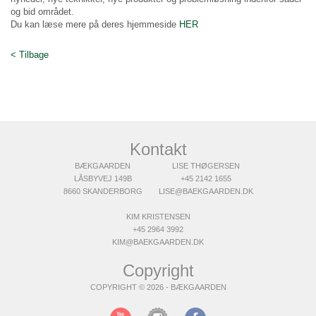
og bid området.
Du kan læse mere på deres hjemmeside
HER
< Tilbage
Kontakt
BÆKGAARDEN
LISE THØGERSEN
LÅSBYVEJ 149B
+45 2142 1655
8660 SKANDERBORG
LISE@BAEKGAARDEN.DK
KIM KRISTENSEN
+45 2964 3992
KIM@BAEKGAARDEN.DK
Copyright
COPYRIGHT © 2026 - BÆKGAARDEN