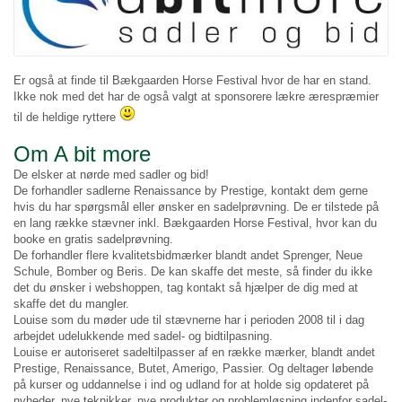
Er også at finde til Bækgaarden Horse Festival hvor de har en stand.
Ikke nok med det har de også valgt at sponsorere lækre ærespræmier
til de heldige ryttere
Om A bit more
De elsker at nørde med sadler og bid!
De forhandler sadlerne Renaissance by Prestige, kontakt dem gerne
hvis du har spørgsmål eller ønsker en sadelprøvning. De er tilstede på
en lang række stævner inkl. Bækgaarden Horse Festival, hvor kan du
booke en gratis sadelprøvning.
De forhandler flere kvalitetsbidmærker blandt andet Sprenger, Neue
Schule, Bomber og Beris. De kan skaffe det meste, så finder du ikke
det du ønsker i webshoppen, tag kontakt så hjælper de dig med at
skaffe det du mangler.
Louise som du møder ude til stævnerne har i perioden 2008 til i dag
arbejdet udelukkende med sadel- og bidtilpasning.
Louise er autoriseret sadeltilpasser af en række mærker, blandt andet
Prestige, Renaissance, Butet, Amerigo, Passier. Og deltager løbende
på kurser og uddannelse i ind og udland for at holde sig opdateret på
nyheder, nye teknikker, nye produkter og problemløsning indenfor sadel-