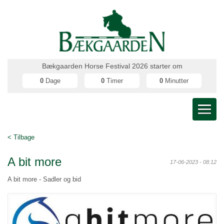
Bækgaarden Horse Festival 2026 starter om
0
Dage
0
Timer
0
Minutter
< Tilbage
A bit more
17-06-2023 - 08:12
A bit more - Sadler og bid