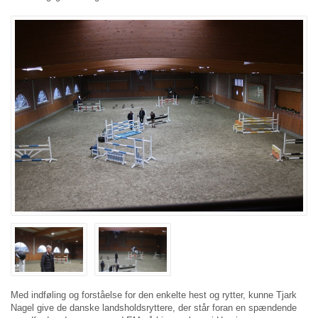
Med indføling og forståelse for den enkelte hest og rytter, kunne Tjark
Nagel give de danske landsholdsryttere, der står foran en spændende