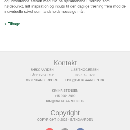
og udfordrende sæson med EM på hjemmebane i Herning som
højdepunkt, lidt inspiration og inputs til den daglige træning frem mod de
individuelle såvel som landsholdsmæssige mål.
< Tilbage
Kontakt
BÆKGAARDEN
LISE THØGERSEN
LÅSBYVEJ 149B
+45 2142 1655
8660 SKANDERBORG
LISE@BAEKGAARDEN.DK
KIM KRISTENSEN
+45 2964 3992
KIM@BAEKGAARDEN.DK
Copyright
COPYRIGHT © 2026 - BÆKGAARDEN