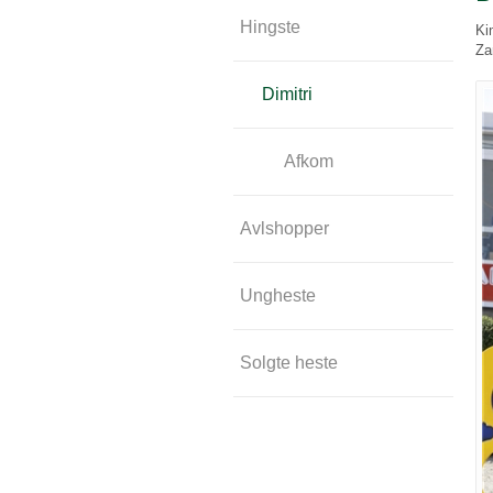
Hingste
Ki
Za
Dimitri
Afkom
Avlshopper
Ungheste
Solgte heste