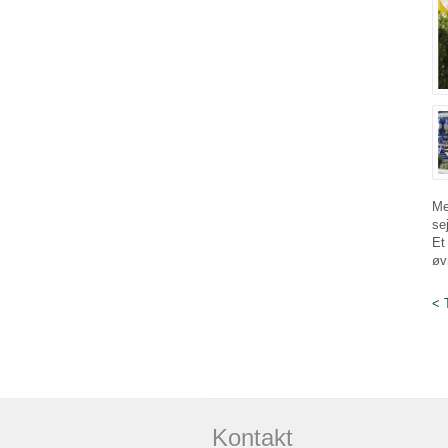
Me
se
Et
øv
< 
Kontakt