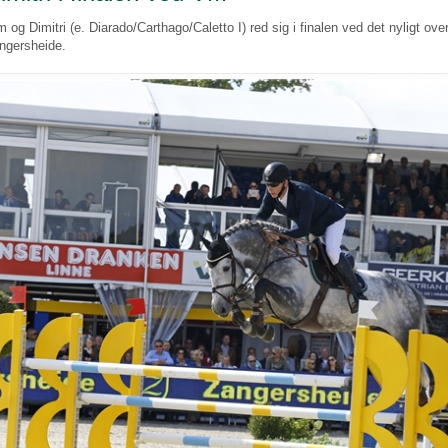
m og Dimitri (e. Diarado/Carthago/Caletto I) red sig i finalen ved det nyligt o
ngersheide.