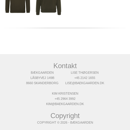
Kontakt
BÆKGAARDEN
LISE THØGERSEN
LÅSBYVEJ 149B
+45 2142 1655
8660 SKANDERBORG
LISE@BAEKGAARDEN.DK
KIM KRISTENSEN
+45 2964 3992
KIM@BAEKGAARDEN.DK
Copyright
COPYRIGHT © 2026 - BÆKGAARDEN