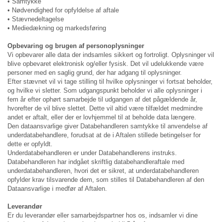
• Samtykke
• Nødvendighed for opfyldelse af aftale
• Stævnedeltagelse
• Mediedækning og markedsføring
Opbevaring og brugen af personoplysninger
Vi opbevarer alle data der indsamles sikkert og fortroligt. Oplysninger vil
blive opbevaret elektronisk og/eller fysisk. Det vil udelukkende være
personer med en saglig grund, der har adgang til oplysninger.
Efter stævnet vil vi tage stilling til hvilke oplysninger vi fortsat beholder,
og hvilke vi sletter. Som udgangspunkt beholder vi alle oplysninger i
fem år efter ophørt samarbejde til udgangen af det pågældende år,
hvorefter de vil blive slettet. Dette vil altid være tilfældet medmindre
andet er aftalt, eller der er lovhjemmel til at beholde data længere.
Den dataansvarlige giver Databehandleren samtykke til anvendelse af
underdatabehandlere, forudsat at de i Aftalen stillede betingelser for
dette er opfyldt.
Underdatabehandleren er under Databehandlerens instruks.
Databehandleren har indgået skriftlig databehandleraftale med
underdatabehandleren, hvori det er sikret, at underdatabehandleren
opfylder krav tilsvarende dem, som stilles til Databehandleren af den
Dataansvarlige i medfør af Aftalen.
Leverandør
Er du leverandør eller samarbejdspartner hos os, indsamler vi dine