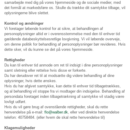
samarbejde med dig på vores hjemmeside og de sociale medier, med
det formål at markedsføre os. Skulle du trække dit samtykke tilbage, vil
oplysningerne blive slettet.
Kontrol og ændringer
Vi foretager løbende kontrol for at sikre, at behandlingen af
personoplysninger altid er i overensstemmelse med den til enhver tid
gældende databeskyttelsesretlige lovgivning. Vi vil løbende overveje,
om denne politik for behandling af personoplysninger bør revideres. Hvis
dette sker, vil du kunne se det på vores hjemmeside.
Rettigheder
Du kan til enhver tid anmode om ret til indsigt i dine personoplysninger
samt sletning eller rettelse hvis disse er forkerte.
Du har derudover ret til at modsætte dig videre behandling af dine
oplysninger, hvis dette ønskes.
Hvis du har afgivet samtykke, kan dette til enhver tid tilbagetrækkes,
og al behandling vil stoppe fra vi modtager din indsigelse. Behandling af
persondata foretaget inden tilbagetrækning af samtykke vil stadig være
lovligt udført.
Hvis du vil gøre brug af ovenstående rettigheder, skal du rette
henvendelse på e-mail:
flo@walber.dk
, eller ved direkte henvendelse
telefon: 40758484. (eller hvem de skal rette henvendelse til)
Klagemuligheder