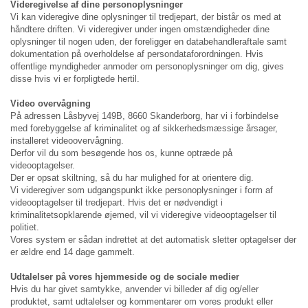
Videregivelse af dine personoplysninger
Vi kan videregive dine oplysninger til tredjepart, der bistår os med at
håndtere driften. Vi videregiver under ingen omstændigheder dine
oplysninger til nogen uden, der foreligger en databehandleraftale samt
dokumentation på overholdelse af persondataforordningen. Hvis
offentlige myndigheder anmoder om personoplysninger om dig, gives
disse hvis vi er forpligtede hertil.
Video overvågning
På adressen Låsbyvej 149B, 8660 Skanderborg, har vi i forbindelse
med forebyggelse af kriminalitet og af sikkerhedsmæssige årsager,
installeret videoovervågning.
Derfor vil du som besøgende hos os, kunne optræde på
videooptagelser.
Der er opsat skiltning, så du har mulighed for at orientere dig.
Vi videregiver som udgangspunkt ikke personoplysninger i form af
videooptagelser til tredjepart. Hvis det er nødvendigt i
kriminalitetsopklarende øjemed, vil vi videregive videooptagelser til
politiet.
Vores system er sådan indrettet at det automatisk sletter optagelser der
er ældre end 14 dage gammelt.
Udtalelser på vores hjemmeside og de sociale medier
Hvis du har givet samtykke, anvender vi billeder af dig og/eller
produktet, samt udtalelser og kommentarer om vores produkt eller