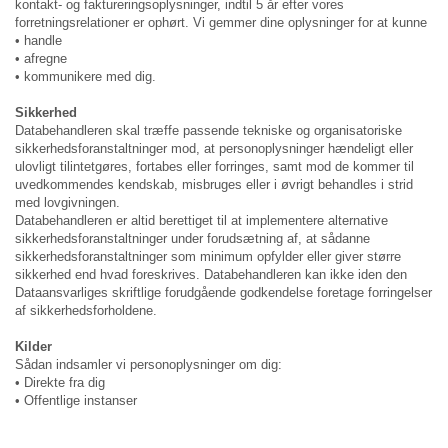
kontakt- og faktureringsoplysninger, indtil 5 år efter vores
forretningsrelationer er ophørt. Vi gemmer dine oplysninger for at kunne
• handle
• afregne
• kommunikere med dig.
Sikkerhed
Databehandleren skal træffe passende tekniske og organisatoriske
sikkerhedsforanstaltninger mod, at personoplysninger hændeligt eller
ulovligt tilintetgøres, fortabes eller forringes, samt mod de kommer til
uvedkommendes kendskab, misbruges eller i øvrigt behandles i strid
med lovgivningen.
Databehandleren er altid berettiget til at implementere alternative
sikkerhedsforanstaltninger under forudsætning af, at sådanne
sikkerhedsforanstaltninger som minimum opfylder eller giver større
sikkerhed end hvad foreskrives. Databehandleren kan ikke iden den
Dataansvarliges skriftlige forudgående godkendelse foretage forringelser
af sikkerhedsforholdene.
Kilder
Sådan indsamler vi personoplysninger om dig:
• Direkte fra dig
• Offentlige instanser