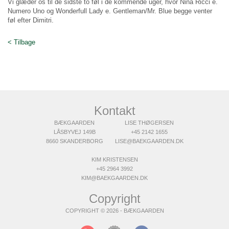
Vi glæder os til de sidste to føl i de kommende uger, hvor Nina Ricci e.
Numero Uno og Wonderfull Lady e. Gentleman/Mr. Blue begge venter
føl efter Dimitri.
< Tilbage
Kontakt
BÆKGAARDEN
LISE THØGERSEN
LÅSBYVEJ 149B
+45 2142 1655
8660 SKANDERBORG
LISE@BAEKGAARDEN.DK
KIM KRISTENSEN
+45 2964 3992
KIM@BAEKGAARDEN.DK
Copyright
COPYRIGHT © 2026 - BÆKGAARDEN