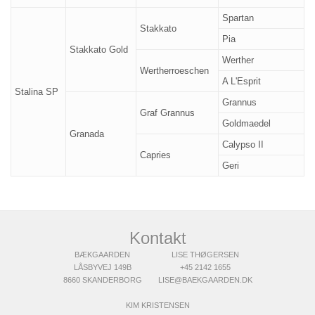
Spartan
Stakkato
Pia
Stakkato Gold
Werther
Wertherroeschen
A L'Esprit
Stalina SP
Grannus
Graf Grannus
Goldmaedel
Granada
Calypso II
Capries
Geri
Kontakt
BÆKGAARDEN
LISE THØGERSEN
LÅSBYVEJ 149B
+45 2142 1655
8660 SKANDERBORG
LISE@BAEKGAARDEN.DK
KIM KRISTENSEN