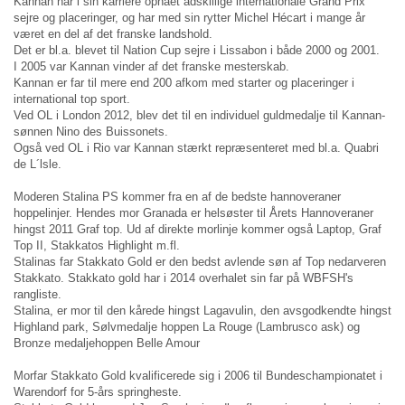
Kannan har i sin karriere opnået adskillige internationale Grand Prix
sejre og placeringer, og har med sin rytter Michel Hécart i mange år
været en del af det franske landshold.
Det er bl.a. blevet til Nation Cup sejre i Lissabon i både 2000 og 2001.
I 2005 var Kannan vinder af det franske mesterskab.
Kannan er far til mere end 200 afkom med starter og placeringer i
international top sport.
Ved OL i London 2012, blev det til en individuel guldmedalje til Kannan-
sønnen Nino des Buissonets.
Også ved OL i Rio var Kannan stærkt repræsenteret med bl.a. Quabri
de L´lsle.
Moderen Stalina PS kommer fra en af de bedste hannoveraner
hoppelinjer. Hendes mor Granada er helsøster til Årets Hannoveraner
hingst 2011 Graf top. Ud af direkte morlinje kommer også Laptop, Graf
Top II, Stakkatos Highlight m.fl.
Stalinas far Stakkato Gold er den bedst avlende søn af Top nedarveren
Stakkato. Stakkato gold har i 2014 overhalet sin far på WBFSH's
rangliste.
Stalina, er mor til den kårede hingst Lagavulin, den avsgodkendte hingst
Highland park, Sølvmedalje hoppen La Rouge (Lambrusco ask) og
Bronze medaljehoppen Belle Amour
Morfar Stakkato Gold kvalificerede sig i 2006 til Bundeschampionatet i
Warendorf for 5-års springheste.