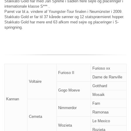
Stakkato Gold har med Jan Sprehe i sadlen flere sejre og placeringer i
internationale klasse S*** .
Parret var bl.a. vindere af Youngster-Tour finalen i Neumünster i 2009.
Stakkato Gold er far til 37 kårede sønner og 12 statspræmieret hopper.
Stakkato Gold har mere end 63 afkom med sejre og placeringer i S-
springning.
Furioso xx
Furioso II
Dame de Ranville
Voltaire
Gotthard
Gogo Moeve
Mosaik
Kannan
Farn
Nimmerdor
Ramonaa
Cemeta
Le Mexico
Wozieta
Rozieta