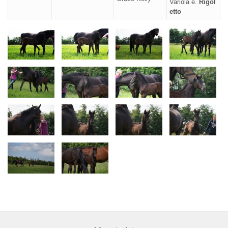
Variola e.
Rigol
etto